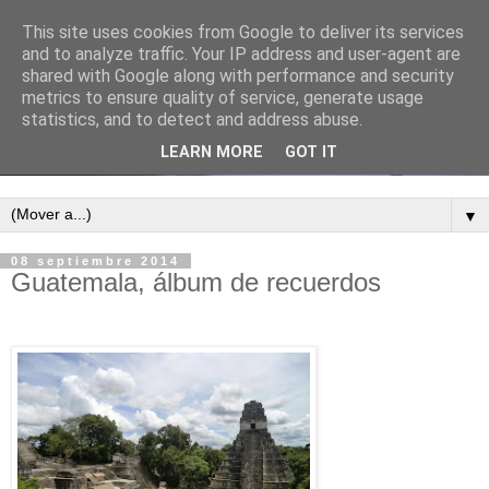
This site uses cookies from Google to deliver its services
and to analyze traffic. Your IP address and user-agent are
shared with Google along with performance and security
metrics to ensure quality of service, generate usage
statistics, and to detect and address abuse.
LEARN MORE
GOT IT
▼
08 septiembre 2014
Guatemala, álbum de recuerdos