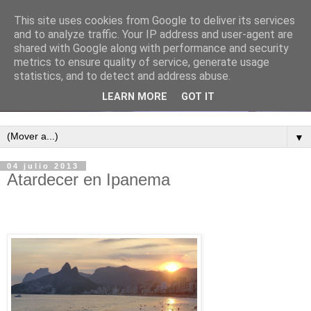
This site uses cookies from Google to deliver its services
and to analyze traffic. Your IP address and user-agent are
shared with Google along with performance and security
metrics to ensure quality of service, generate usage
statistics, and to detect and address abuse.
LEARN MORE
GOT IT
▼
04 julio 2013
Atardecer en Ipanema