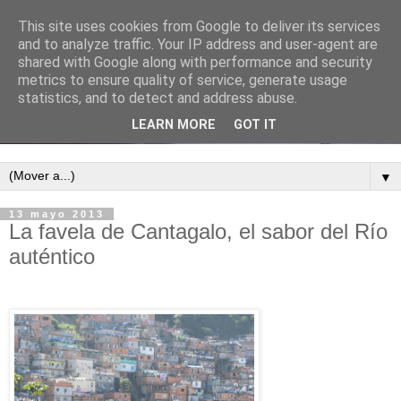
This site uses cookies from Google to deliver its services
and to analyze traffic. Your IP address and user-agent are
shared with Google along with performance and security
metrics to ensure quality of service, generate usage
statistics, and to detect and address abuse.
LEARN MORE
GOT IT
▼
13 mayo 2013
La favela de Cantagalo, el sabor del Río
auténtico