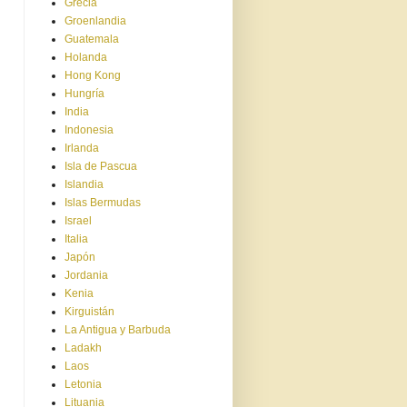
Grecia
Groenlandia
Guatemala
Holanda
Hong Kong
Hungría
India
Indonesia
Irlanda
Isla de Pascua
Islandia
Islas Bermudas
Israel
Italia
Japón
Jordania
Kenia
Kirguistán
La Antigua y Barbuda
Ladakh
Laos
Letonia
Lituania