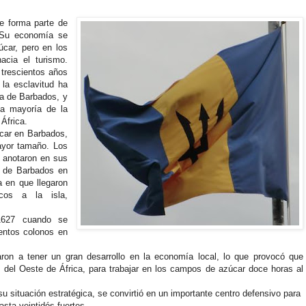
e forma parte de
. Su economía se
úcar, pero en los
acia el turismo.
s trescientos años
 la esclavitud ha
ra de Barbados, y
sa mayoría de la
 África.
rcar en Barbados,
mayor tamaño. Los
e anotaron en sus
e de Barbados en
 en que llegaron
icos a la isla,
1627 cuando se
ientos colonos en
on a tener un gran desarrollo en la economía local, lo que provocó que
n del Oeste de África, para trabajar en los campos de azúcar doce horas al
su situación estratégica, se convirtió en un importante centro defensivo para
asta veintidós fuertes.