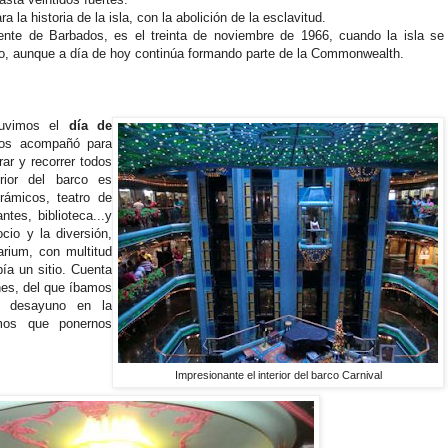
 la historia de la isla, con la abolición de la esclavitud.
iente de Barbados, es el treinta de noviembre de 1966, cuando la isla se
do, aunque a día de hoy continúa formando parte de la Commonwealth.
tuvimos el
día de
nos acompañó para
ar y recorrer todos
rior del barco es
rámicos, teatro de
ntes, biblioteca...y
cio y la diversión,
rium, con multitud
ía un sitio. Cuenta
ones, del que íbamos
, desayuno en la
imos que ponernos
Impresionante el interior del barco Carnival