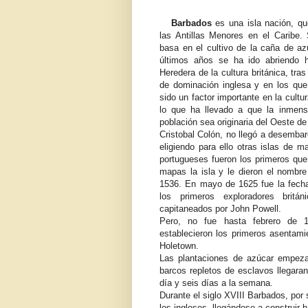
Barbados
es una isla nación, qu
las Antillas Menores en el Caribe
basa en el cultivo de la caña de az
últimos años se ha ido abriendo h
Heredera de la cultura británica, tra
de dominación inglesa y en los que
sido un factor importante en la cultu
lo que ha llevado a que la inmen
población sea originaria del Oeste de
Cristobal Colón, no llegó a desemba
eligiendo para ello otras islas de 
portugueses fueron los primeros qu
mapas la isla y le dieron el nombr
1536. En mayo de 1625 fue la fecha
los primeros exploradores britán
capitaneados por John Powell.
Pero, no fue hasta febrero de 
establecieron los primeros asentam
Holetown.
Las plantaciones de azúcar empezar
barcos repletos de esclavos llegara
día y seis días a la semana.
Durante el siglo XVIII Barbados, por 
los ingleses, llegándose a construir h