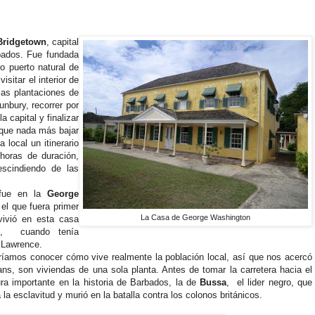
Bridgetown
, capital
rbados. Fue fundada
co puerto natural de
visitar el interior de
las plantaciones de
unbury, recorrer por
a capital y finalizar
 que nada más bajar
 local un itinerario
 horas de duración,
escindiendo de las
 fue en la
George
el que fuera primer
La Casa de George Washington
vivió en esta casa
51, cuando tenía
 Lawrence.
eríamos conocer cómo vive realmente la población local, así que nos acercó
ns, son viviendas de una sola planta. Antes de tomar la carretera hacia el
tura importante en la historia de Barbados, la de
Bussa
, el lider negro, que
a esclavitud y murió en la batalla contra los colonos británicos.