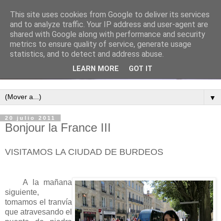
This site uses cookies from Google to deliver its services
and to analyze traffic. Your IP address and user-agent are
shared with Google along with performance and security
metrics to ensure quality of service, generate usage
statistics, and to detect and address abuse.
LEARN MORE
GOT IT
▼
20 julio 2011
Bonjour la France III
VISITAMOS LA CIUDAD DE BURDEOS
A la mañana
siguiente,
tomamos el tranvía
que atravesando el