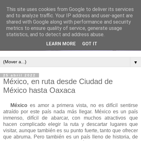
This site uses cookies from Google to deliver its services
and to analyze traffic. Your IP address and user-agent are
shared with Google along with performance and security
metrics to ensure quality of service, generate usage
statistics, and to detect and address abuse.
LEARN MORE
GOT IT
▼
25 abril 2022
México, en ruta desde Ciudad de
México hasta Oaxaca
México
es amor a primera vista, no es difícil sentirse
atraído por este país nada más llegar. México es un país
inmenso, difícil de abarcar, con muchos atractivos que
hacen complicado elegir la ruta y descartar lugares que
visitar, aunque también es su punto fuerte, tanto que ofrecer
que abruma. Pero también es un país lleno de historia, de