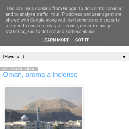
This site uses cookies from Google to deliver its services
and to analyze traffic. Your IP address and user-agent are
shared with Google along with performance and security
metrics to ensure quality of service, generate usage
statistics, and to detect and address abuse.
LEARN MORE
GOT IT
▼
07 enero 2016
Omán, aroma a incienso