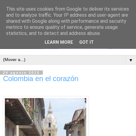
This site uses cookies from Google to deliver its services
and to analyze traffic. Your IP address and user-agent are
shared with Google along with performance and security
metrics to ensure quality of service, generate usage
statistics, and to detect and address abuse.
LEARN MORE
GOT IT
▼
24 agosto 2015
Colombia en el corazón