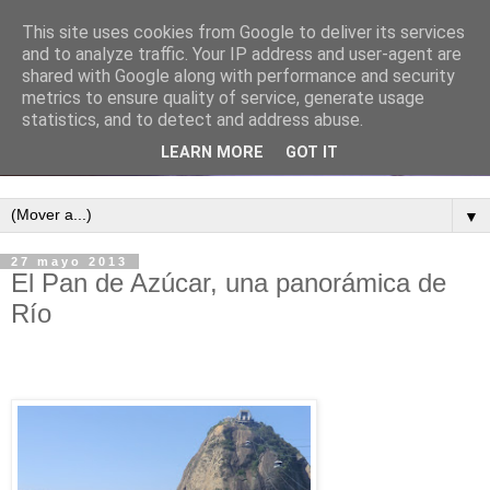
This site uses cookies from Google to deliver its services
and to analyze traffic. Your IP address and user-agent are
shared with Google along with performance and security
metrics to ensure quality of service, generate usage
statistics, and to detect and address abuse.
LEARN MORE
GOT IT
▼
27 mayo 2013
El Pan de Azúcar, una panorámica de
Río