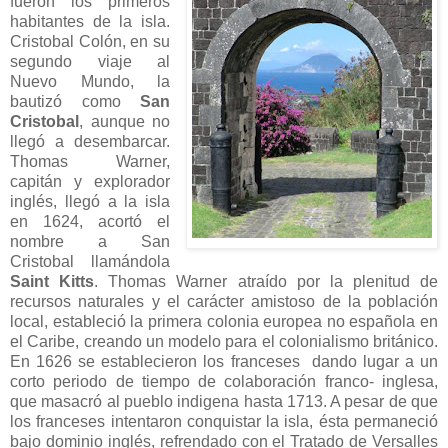
fueron los primeros
habitantes de la isla.
Cristobal Colón, en su
segundo viaje al
Nuevo Mundo, la
bautizó como
San
Cristobal
, aunque no
llegó a desembarcar.
Thomas Warner,
capitán y explorador
inglés, llegó a la isla
en 1624, acortó el
nombre a San
Cristobal llamándola
Saint Kitts
. Thomas Warner atraído por la plenitud de
recursos naturales y el carácter amistoso de la población
local, estableció la primera colonia europea no española en
el Caribe, creando un modelo para el colonialismo británico.
En 1626 se establecieron los franceses dando lugar a un
corto periodo de tiempo de colaboración franco- inglesa,
que masacró al pueblo indigena hasta 1713. A pesar de que
los franceses intentaron conquistar la isla, ésta permaneció
bajo dominio inglés, refrendado con el Tratado de Versalles