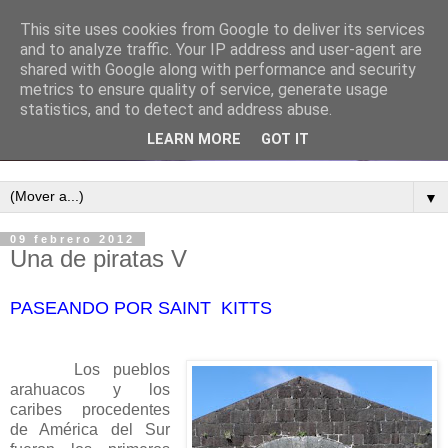
This site uses cookies from Google to deliver its services
and to analyze traffic. Your IP address and user-agent are
shared with Google along with performance and security
metrics to ensure quality of service, generate usage
statistics, and to detect and address abuse.
LEARN MORE
GOT IT
▼
09 febrero 2012
Una de piratas V
PASEANDO POR SAINT KITTS
Los pueblos
arahuacos y los
caribes procedentes
de América del Sur