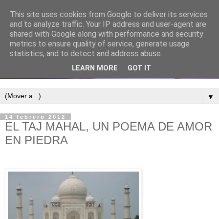
This site uses cookies from Google to deliver its services
and to analyze traffic. Your IP address and user-agent are
shared with Google along with performance and security
metrics to ensure quality of service, generate usage
statistics, and to detect and address abuse.
LEARN MORE
GOT IT
▼
14 febrero 2012
EL TAJ MAHAL, UN POEMA DE AMOR
EN PIEDRA