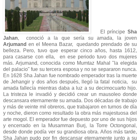
El príncipe
Sha
Jahan
, conoció a la que sería su amada, la joven
Arjumand
en el Meena Bazar, quedando prendado de su
belleza. Pero, tuvo que esperar cinco años, hasta 1612,
para casarse con ella, en ese periodo tuvo dos mujeres
más. Arjumand, conocida como Mumtaz Mahal "la elegida
del palacio" fue su tercera esposa y no se separaron nunca.
En 1628 Sha Jahan fue nombrado emperador tras la muerte
de Jehangir y dos años después, llegó la fatal noticia, su
amada fallecía mientras daba a luz a su decimocuarto hijo.
La tristeza le invadió y decidió crear un mausoleo donde
descansara eternamente su amada. Dos décadas de trabajo
y más de veinte mil obreros, que trabajaron en turnos de día
y noche, dieron como resultado la obra más majestuosa del
arte mogol. El emperador fue depuesto por uno de sus hijos
y encerrado en la Musamman Burj, la Torre Octongonal,
desde donde podía ver su grandiosa obra. Años más tarde,
Sha Jahan pudo por fin descansar eternamente junto a su