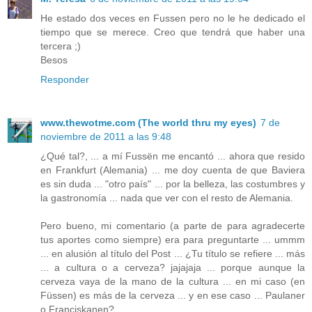
He estado dos veces en Fussen pero no le he dedicado el
tiempo que se merece. Creo que tendrá que haber una
tercera ;)
Besos
Responder
www.thewotme.com (The world thru my eyes)
7 de
noviembre de 2011 a las 9:48
¿Qué tal?, ... a mí Fussën me encantó ... ahora que resido
en Frankfurt (Alemania) ... me doy cuenta de que Baviera
es sin duda ... "otro país" ... por la belleza, las costumbres y
la gastronomía ... nada que ver con el resto de Alemania.
Pero bueno, mi comentario (a parte de para agradecerte
tus aportes como siempre) era para preguntarte ... ummm
... en alusión al título del Post ... ¿Tu título se refiere ... más
... a cultura o a cerveza? jajajaja ... porque aunque la
cerveza vaya de la mano de la cultura ... en mi caso (en
Füssen) es más de la cerveza ... y en ese caso ... Paulaner
o Franciskanen?