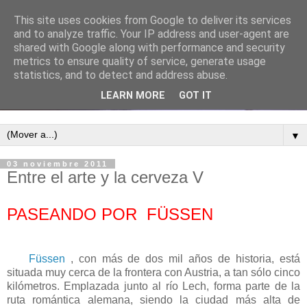
This site uses cookies from Google to deliver its services
and to analyze traffic. Your IP address and user-agent are
shared with Google along with performance and security
metrics to ensure quality of service, generate usage
statistics, and to detect and address abuse.
LEARN MORE
GOT IT
▼
03 noviembre 2011
Entre el arte y la cerveza V
PASEANDO POR FÜSSEN
Füssen
, con más de dos mil años de historia, está
situada muy cerca de la frontera con Austria, a tan sólo cinco
kilómetros. Emplazada junto al río Lech, forma parte de la
ruta romántica alemana, siendo la ciudad más alta de