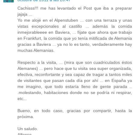
Cachisss!!! me has levantado el Post que iba a preparar
jajaja ...
Yo me alojé en el Alpenstuben ... con una terraza y unas
vistas excepcionales al castillo ... además la comida
inmejorableeee en Baviera, ... fíjate que ahora que trabajo
en Frankfurt, la comida que yo tenía mitificada de Alemania
gracias a Baviera ... ya no lo es tanto, verdaderamente hay
muchas Alemanias.
Respecto a la visita, ... (mira que son cuadriculados éstos
Alemanes) ... pero hace que tu visita sea super organizada,
efectiva, reconfortante y sea capaz de tragar a tantos miles
de visitantes que pasan cada día por ahí ... en España ya
me imagino, que todo estaría lleno de gente parada ..
.molestando, habitaciones donde no se podría ni respirar,
etc...
Bueno, en todo caso, gracias por compartir, hasta la
próxima.
Un saludo.
Alfonso.