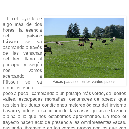
En el trayecto de
algo más de dos
horas, la esencia
del
paisaje
bávaro
se va
asomando a través
de las ventanas
del tren, llano al
principio y según
nos vamos
acercando a
Füssen se va
Vacas pastando en los verdes prados
embelleciendo
poco a poco, cambiando a un paisaje más verde, de bellos
valles, escarpadas montañas, centenares de abetos que
resisten las duras condiciones metereológicas del invierno
bávaro y todo ello, salpicado de las casas típicas de la zona
alpina a la que nos estábamos aproximando. En todo el
trayecto hacen acto de presencia las omnipresentes vacas,
pastando libremente en los verdes prados por los que van