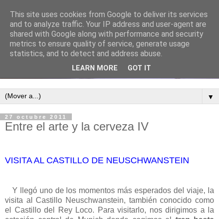
This site uses cookies from Google to deliver its services
and to analyze traffic. Your IP address and user-agent are
shared with Google along with performance and security
metrics to ensure quality of service, generate usage
statistics, and to detect and address abuse.
LEARN MORE
GOT IT
▼
27 octubre 2011
Entre el arte y la cerveza IV
VISITA AL CASTILLO DE NEUSCHWANSTEIN
Y llegó uno de los momentos más esperados del viaje, la
visita al Castillo Neuschwanstein, también conocido como
el Castillo del Rey Loco. Para visitarlo, nos dirigimos a la