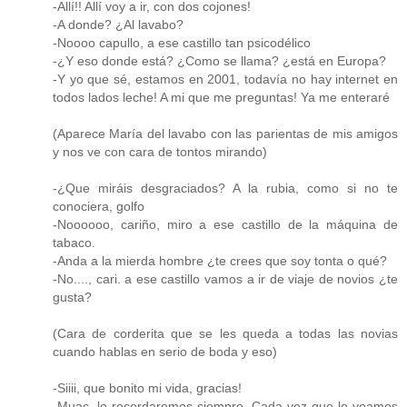
-Allí!! Allí voy a ir, con dos cojones!
-A donde? ¿Al lavabo?
-Noooo capullo, a ese castillo tan psicodélico
-¿Y eso donde está? ¿Como se llama? ¿está en Europa?
-Y yo que sé, estamos en 2001, todavía no hay internet en
todos lados leche! A mi que me preguntas! Ya me enteraré
(Aparece María del lavabo con las parientas de mis amigos
y nos ve con cara de tontos mirando)
-¿Que miráis desgraciados? A la rubia, como si no te
conociera, golfo
-Noooooo, cariño, miro a ese castillo de la máquina de
tabaco.
-Anda a la mierda hombre ¿te crees que soy tonta o qué?
-No...., cari. a ese castillo vamos a ir de viaje de novios ¿te
gusta?
(Cara de corderita que se les queda a todas las novias
cuando hablas en serio de boda y eso)
-Siiii, que bonito mi vida, gracias!
-Muac, lo recordaremos siempre. Cada vez que lo veamos