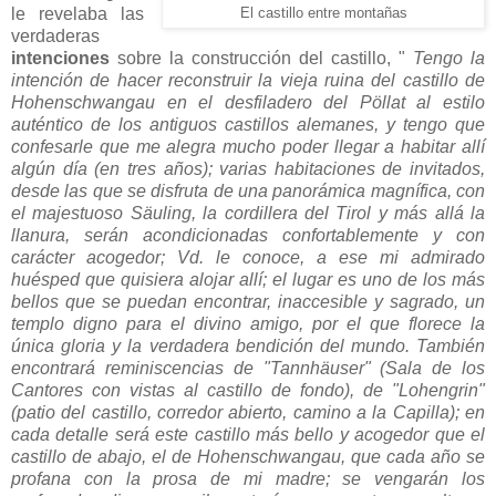
le revelaba las
El castillo entre montañas
verdaderas
intenciones
sobre la construcción del castillo, "
Tengo la
intención de hacer reconstruir la vieja ruina del castillo de
Hohenschwangau en el desfiladero del Pöllat al estilo
auténtico de los antiguos castillos alemanes, y tengo que
confesarle que me alegra mucho poder llegar a habitar allí
algún día (en tres años); varias habitaciones de invitados,
desde las que se disfruta de una panorámica magnífica, con
el majestuoso Säuling, la cordillera del Tirol y más allá la
llanura, serán acondicionadas confortablemente y con
carácter acogedor; Vd. le conoce, a ese mi admirado
huésped que quisiera alojar allí; el lugar es uno de los más
bellos que se puedan encontrar, inaccesible y sagrado, un
templo digno para el divino amigo, por el que florece la
única gloria y la verdadera bendición del mundo. También
encontrará reminiscencias de "Tannhäuser" (Sala de los
Cantores con vistas al castillo de fondo), de "Lohengrin"
(patio del castillo, corredor abierto, camino a la Capilla); en
cada detalle será este castillo más bello y acogedor que el
castillo de abajo, el de Hohenschwangau, que cada año se
profana con la prosa de mi madre; se vengarán los