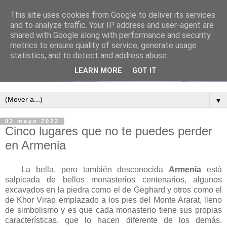
This site uses cookies from Google to deliver its services
and to analyze traffic. Your IP address and user-agent are
shared with Google along with performance and security
metrics to ensure quality of service, generate usage
statistics, and to detect and address abuse.
LEARN MORE
GOT IT
▼
02 mayo 2023
Cinco lugares que no te puedes perder
en Armenia
La bella, pero también desconocida
Armenia
está
salpicada de bellos monasterios centenarios, algunos
excavados en la piedra como el de Geghard y otros como el
de Khor Virap emplazado a los pies del Monte Ararat, lleno
de simbolismo y es que cada monasterio tiene sus propias
características, que lo hacen diferente de los demás.