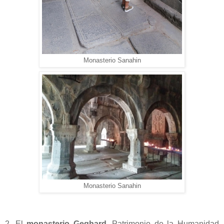
Monasterio S
anahin
Monasterio
S
anahin
2. El
monasterio Geghard
, Patrimonio de la Humanidad