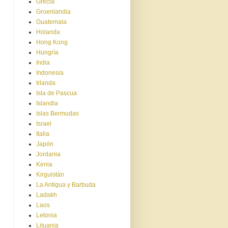
Grecia
Groenlandia
Guatemala
Holanda
Hong Kong
Hungría
India
Indonesia
Irlanda
Isla de Pascua
Islandia
Islas Bermudas
Israel
Italia
Japón
Jordania
Kenia
Kirguistán
La Antigua y Barbuda
Ladakh
Laos
Letonia
Lituania