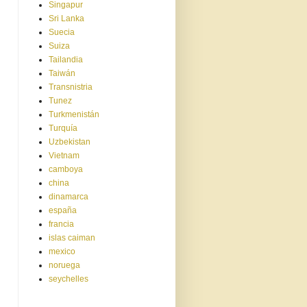
Singapur
Sri Lanka
Suecia
Suiza
Tailandia
Taiwán
Transnistria
Tunez
Turkmenistán
Turquía
Uzbekistan
Vietnam
camboya
china
dinamarca
españa
francia
islas caiman
mexico
noruega
seychelles