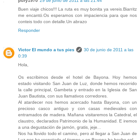
pury1970
29 de junio de 2011 a las 21:44
Buen viaje chicos!!! La ruta es muy bonita ya vereis.Biarritz
me encantó.Os esperamos con impaciencia para que nos
conteis todo con detalle.Un abrazo
Responder
Victor El mundo a tus pies
30 de junio de 2011 a las
0:39
Hola,
Os escribimos desde el hotel de Bayona. Hoy hemos
estado visitando San Juan de Luz, donde hemos recorrido
la calle principal, Gambeta y entrado en la Iglesia de San
Juan Bautista, con sus llamativos corredores.
Al atardecer nos hemos acercado hasta Bayona, con un
precioso casco antiguo y con casas medievales con
entramados de madera. Mañana visitaremos la Catedral, el
claustro, declarados Patrimonio de la Humanidad. E iremos
a una degustación de jamón, gratis, jeje...
Nos ha llovido todo el camino, pero al llegar a San Juan de
Luz nos ha respetado el tiempo y en Bayona ha hecho sol.