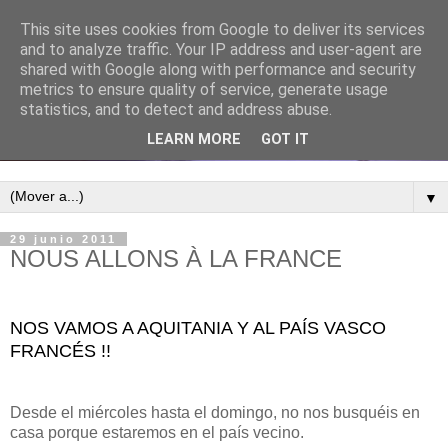
This site uses cookies from Google to deliver its services
and to analyze traffic. Your IP address and user-agent are
shared with Google along with performance and security
metrics to ensure quality of service, generate usage
statistics, and to detect and address abuse.
LEARN MORE
GOT IT
▼
29 junio 2011
NOUS ALLONS À LA FRANCE
NOS VAMOS A AQUITANIA Y AL PAÍS VASCO
FRANCÉS !!
Desde el miércoles hasta el domingo, no nos busquéis en
casa porque estaremos en el país vecino.